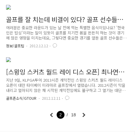
봤을 때 오른손 집게 손가락 두 번째 뼈마디가 샤프트 밑부분에 위치하고
있는 골퍼라면 그렇다 . 이런 골퍼는 오른손 바닥이 타깃을 향하게 그립을
고쳐야 한다. 어드레스한 자세로 클럽을 바로 들어 올렸을 때 집게손가락
의 두 번째 뼈마디가 샤프트 약간 오른쪽으로 보이게 그립 해야 한다. "앞
골프를 잘 치는데 비결이 있다? 골프 선수들의
땅을 쳐라" “뒤땅을 안 치려면 앞땅을 쳐라!” 볼이 없..
특별한 보양식
여러분은 중요한 라운드가 있는 날 전에 먹는 특별한 음식이있나요? '한국
인은 밥심'이라는 말이 있듯이 골프를 치기전 몸을 든든히 하는 것이 경기
에 많은 영향을 미치는데요, 그렇다면 중요한 경기를 앞둔 골프 선수들은
어떤 음식을 먹을까요? 오늘은 골프선수들의 특별한 보양식에 대해서 알아
정보/골프팁
2012.12.12
보아요.^0^ 유소연, 원기회복에는 낙지가 최고! 2012 LPGA 신인왕에 오른
유소연 선수의 보양식은 바로 낙지라고 합니다.^^ 낙지는‘자산어보'에 실
릴 만큼 원기를 회복시키는데 도움을 주는재료로 알려져 있는데요, 유소연
선수는 체질상 육류를 먹으면 근육통이 심해지는 것을 느껴 육류의 섭취를
줄이고 해산물, 그 중에서도 특히 낙지를 먹기 시작했다고 합니다. 낙지요
[스윙잉 스커츠 월드 레이 디스 오픈] 최나연
리로식단을 변경한 후에는 근육통도 완화되고 대회성적이 잘 나와 ..
2013 KLPGA투어 개막전 우승
지난 9일, KLPGA투어 2013시즌 개막전인 스윙잉 스커츠 월드 레이디스
오픈이 대만 타이베이 미라마르 골프장에서 열렸습니다. 2012시즌이 막을
내리고 얼마되지 않은 채 시작된 개막전임에도 불구하고 그 열기는 대단했
다고 하는데요! 그럼 이번 KLPGA투어 2013시즌 개막전에서는 어떤 일들
골프존소식/GTOUR
2012.12.11
이 있었는지 한 번 돌아보아요~!^0^ 이번 2013시즌 KLPGA의 첫 우승컵은
연장접전 끝에 '얼짱골퍼' 최나연 선수에게 돌아갔습니다~! 하지만 최나연
선수가 정상에 오르기까지의 길은 쉽지 않았는데요, 최종 라운드에서 줄곧
2
18
2타 차 선두를 달리며 우승의 가능성을 높였던 최나연 선수는 14,15번 홀
에서 퍼팅난조로 연속 보기를 범하였고, 결국 18번 홀에서 테레사 루 선수
에게 공동선두를 허용하고 말았답니다. 그리..