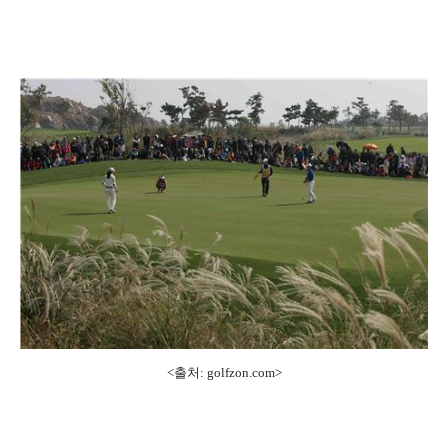
<출처: golfzon.com
>