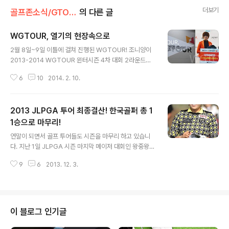
더보기
골프존소식/GTOUR
의 다른 글
WGTOUR, 열기의 현장속으로
글 내용
2월 8일~9일 이틀에 걸쳐 진행된 WGTOUR! 조니양이
2013-2014 WGTOUR 윈터시즌 4차 대회 2라운드가
열리는 9일에 시흥 화인비전스크린에 다녀왔습니다 :D 8
6
10
2014. 2. 10.
일 첫날 단독선두였던 권수연 선수와 이 날의 출전 선수들
은 마지막까지도 손에 땀을 쥐게 하는 승부를 펼쳤는데요~
여자부 GTOUR선수들의 역전과 동점을 오가는 스릴 넘치
2013 JLPGA 투어 최종결산! 한국골퍼 총 1
는 짜릿한 승부의 현장! 불꽃 튀는 열기로 가득찼던 WGT
OUR 현장 속으로 함께 가보도록 해요! 골팬 여러분도 아
1승으로 마무리!
글 내용
시다시피 GTOUR는 시뮬레이션 프로 골프 투어인데요.
연말이 되면서 골프 투어들도 시즌을 마무리 하고 있습니
이번 WGTOUR 윈터시즌 4차대회는 1라운드 통과자와
다. 지난 1일 JLPGA 시즌 마지막 메이저 대회인 왕중왕
초청 선수를 포함한 64명의 선수들이 참가해 멋진 승부를
전 "리코컵 JLPGA 투어 챔피언십"이 일본 미야자키 골프
겨뤘답니다. 64명의 선수들이 2라운드 36홀 스트로크 플
9
6
2013. 12. 3.
장에서 막을 내렸어요~! 올 시즌 LPGA에서도 한국 여자
레이 합산으로 우승자를 가리는..
골프 선수들의 활약이 대단했지만 JLPGA 투어에서도 만
만치 않았는데요! 2013 JLPGA 투어 최종결산 소식! 지
금 전달해드릴게요~^^ 2013년 총 36개의 JLPGA 투어
중 11개 대회에서 한국 선수들이 우승컵을 차지 했는데요~
이 블로그 인기글
3개 대회 중 1개 대회 꼴로 JLPGA 대회를 섭렵했습니다!
^^ 그 중 2승을 차지한 선수들도 3명이나 되니 일본 선수