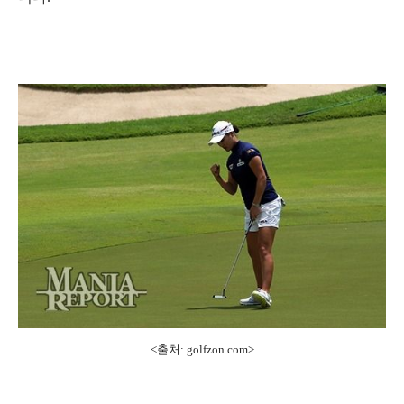
<출처: golfzon.com>