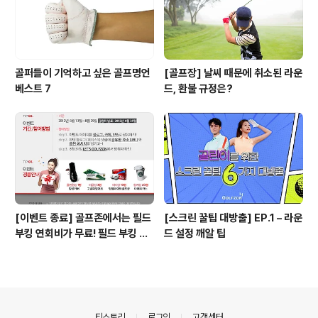
골퍼들이 기억하고 싶은 골프명언
[골프장] 날씨 때문에 취소된 라운
베스트 7
드, 환불 규정은?
[이벤트 종료] 골프존에서는 필드
[스크린 꿀팁 대방출] EP.1 – 라운
부킹 연회비가 무료! 필드 부킹 노
드 설정 깨알 팁
하우를 공유해주세요! ^-^
의안내
티스토리
로그인
고객센터