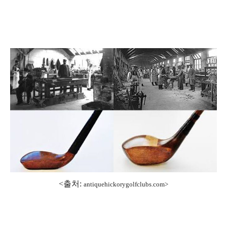
<출처:
antiquehickorygolfclubs.com>