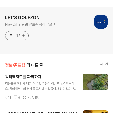
로그 정보
LET'S GOLFZON
Play Different! 골프존 공식 블로그
구독하기
더보기
정보/골프팁
의 다른 글
워터해저드를 파악하자
글 내용
라운드를 하면서 제일 싫은 것은 물이 아닐까 생각되는데
요. 워터해저드의 경계를 표시하는 말뚝이나 선이 보이면
신경쓰이기 마련이죠. 워터해저드는 말뚝이나 선으로 구분
8
6
2014. 9. 15.
하는데 이 두 가지가 다 있을 경우에는 선이 우선이라고 해
요. 말뚝, 선 모두 일정 폭이 있기때문에 코스 쪽 가장자리
가 경계선이 된답니다. ‪‎워터해저드‬ 이야기 함께 만나볼게