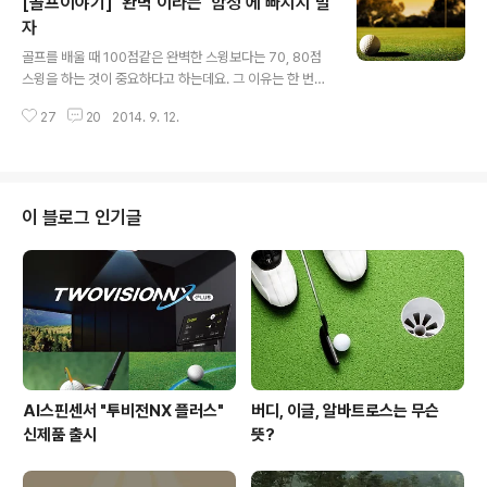
[골프이야기] '완벽'이라는 '함정'에 빠지지 말
요 워터해저드 말뚝? 워터해저드는 노란 말뚝, 래터럴 워터
해저드는 빨간 말뚝으로 표시하고 있어요. 노란 말뚝으로
자
글 내용
된 워터해저드에 볼이 빠지면 1벌타 후 볼이 해저드 경계선
골프를 배울 때 100점같은 완벽한 스윙보다는 70, 80점
으로 넘어간 지점과 홀을 연결하는 선상에 드롭하고 칠 수
스윙을 하는 것이 중요하다고 하는데요. 그 이유는 한 번의
있답니다.빨간 말뚝으로 된 래터럴 워터해저드에 빠지면
완벽한 샷은 있을 수 있지만 일관되게 나오지 않기 때문이
워터해저드 처리 옵션 외에 볼이 해저드 경계선을 넘은 지
27
20
2014. 9. 12.
죠. 하지만 완벽하진 않아도 일관된 스윙을 매번 한다면 오
점에서 홀에 가깝지 않은 곳으로 두 클..
히려 하지만 완벽이라는 함정에 빠진다면 평소 실력도 제
대로 발휘하지 못할 수도 있답니다. 완벽함이라는 함정! 속
기 쉬운데요. 이번 기회를 통해 완벽함에서 벗어나 볼게요
완벽이라는 함정에 빠지지 말자 골프를 치게 된 기간이 길
이 블로그 인기글
어지고 나의 스윙이 완벽하게 습득했다고 생각한다면 라운
드 할 때 완벽하게 모든 것을 발휘하려고 지나치게 무리하
는 경우가 있어요. 그렇게 완벽주의자가 되려고 노력한다
면 오히려 결과는 더 나빠지게 되고 원하는 샷을 보여줄 수
없게 되는데요. 완벽하다는 이야기를..
AI스핀센서 "투비전NX 플러스"
버디, 이글, 알바트로스는 무슨
신제품 출시
뜻?