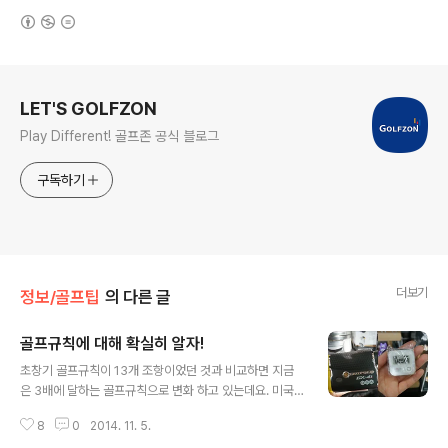
(새창열림)
로그 정보
LET'S GOLFZON
Play Different! 골프존 공식 블로그
구독하기
더보기
정보/골프팁
의 다른 글
골프규칙에 대해 확실히 알자!
글 내용
초창기 골프규칙이 13개 조항이었던 것과 비교하면 지금
은 3배에 달하는 골프규칙으로 변화 하고 있는데요. 미국
골프협회(USGA)와 영국왕립협회(R&A)는 4년마다 회의
8
0
2014. 11. 5.
를 통해 골프규칙을 수정한다고 해요. 지금 시행되고 있는