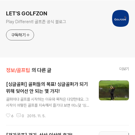
로그 정보
LET'S GOLFZON
Play Different! 골프존 공식 블로그
구독하기
더보기
정보/골프팁
의 다른 글
[싱글골퍼] 골퍼들의 목표! 싱글골퍼가 되기
위해 잊어선 안 되는 몇 가지!
글 내용
골퍼마다 골프를 시작하는 이유와 목적은 다양한데요. 그
시작이 어떻든 골프를 지속해서 즐기다 보면 어느덧 '싱글
골퍼'라는 목표를 설정하게 되죠. 이렇게 모든 골퍼의 희망
6
0
2015. 11. 5.
이자 목표인 '싱글'은 높은 벽이나 큰 산처럼 여겨지고 자신
과 거리가 먼 단어라고 생각을 하는 사람들도 많은데요. 하
지만 싱글은 넘지 못할 벽, 쳐다보지 못하는 산이 아니랍니