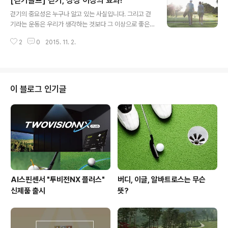
[걷기골프] 걷기, 상상 이상의 효과!
다!'싱글'을 정확히 이해하고 그에 필요한 정보를 얻고 적절
글 내용
한 레슨을 받으면 생각보다 빠른 기간 내에 '싱글 골퍼'에
걷기의 중요성은 누구나 알고 있는 사실입니다. 그리고 걷
도달 할 수도 있답니다! 싱글 골퍼가 되려면 잊어서는 안 될
기라는 운동은 우리가 생각하는 것보다 그 이상으로 좋은
골프 이야기에 대해 알아볼게요~ 싱글 골퍼가 되기 위해서
점이 많은데요. 골프를 하다보면 카트를 이용하게 되고, 오
집중해야 할 것 타겟을 향해 바라보자 프로 선수들의 경기
2
0
2015. 11. 2.
히려 걷기 골프와는 멀어지기도 하죠. 하지만 걸어야 뇌도
를 보다보면 프리샷 루틴과 연습 스트로크 과정 중 볼이 처
사용하게 되고 다리 근육도 키우게 된답니다. 걷기가 좋은
음 바운스되는 낙하지..
운동이란 것을 알고 있다면 걷기의 효과에 대해 알아보고
바로 걸어볼까요? 좋은 운동 걷기의 효과! 1. 뇌가 젊어진다
뇌와 근육에는 공통점이 있습니다. 둘 다 쓰면 쓸수록 단련
이 블로그 인기글
된다는 것인데요. 다리 근육은 걸으면 탱탱해지고 뇌도 쓰
면 쓸수록 좋아지게 되죠~ 다양한 이유로 아무것도 하지
않으면 다리도 뇌도 녹슬게 된답니다. 매일 조금씩이라도
의식하면서 걷는 것이 중요합니다. 불과 100년 전만 해도
대부분의 사람들은 걷는 것이 ..
AI스핀센서 "투비전NX 플러스"
버디, 이글, 알바트로스는 무슨
신제품 출시
뜻?