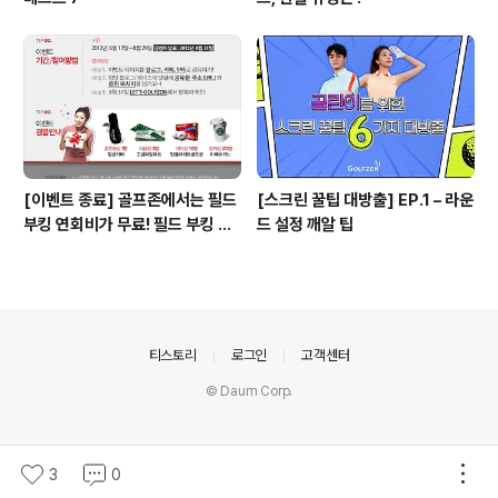
[이벤트 종료] 골프존에서는 필드
[스크린 꿀팁 대방출] EP.1 – 라운
부킹 연회비가 무료! 필드 부킹 노
드 설정 깨알 팁
하우를 공유해주세요! ^-^
의안내
티스토리
로그인
고객센터
© Daum Corp.
3
0