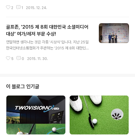
골프웨어의 재질은 물론 골프화까지 최첨단 기술이 골프에
2
1
2015. 12. 24.
적용되고 있는데요. 최근에 나온 골프용품들은 IT 기술과
합쳐져 출시되고 있습니다. 골프 IT기기는 내가 친 공이 몇
미터를 쳤는지, 앞으로 그린까지 거리가 얼마나 남았는지
골프존, '2015 제 8회 대한민국 소셜미디어
실시간으로 알려줍니다. 또한 이런 기기는 골프장 코스를
미리 데이터화 해 정확한 정보를 제공하고 있습니다. 그 뿐
대상' 여가/레저 부문 수상!
글 내용
만 아니라 경사도, 거리 등 골프에 필요한 모든 부분에 도움
연말하면 생각나는 것은 각종 '시상식'입니다. 지난 25일
을 주고 있습니다. 혼자서도 스윙을 분석할 수 있는 스윙분
한국인터넷소통협회가 주관하는 '2015 제 8회 대한민국
석기들이 출시되고 있어, 다양한 골프 IT 기기들을 소개해
소셜미디어대상' 시상식을 다녀왔습니다. 골프존이 이 곳
드리려고 합니다. 골프의 스마트화! 스윙분석기를 알아보
5
0
2015. 11. 30.
에서 수상을 했다고 하는데요. 올 한 해 많은 기업, 지역자
자 최첨단 혁신 기술이 적용..
체단체들의 활약도 함께 눈여겨 볼 수 있었어요! 2015년
SNS 속에서 어떤 활동을 했는지, 골프존의 활약 역시 여러
분에게 전달할게요! '2015 제 8회 대한민국 소셜미디어대
상' 속 골프존 쉽고 재미있게! 골프의 대중화에 앞장서다!
이 블로그 인기글
국내 골프 인구가 500만명을 넘어서며 언제 어디서나 골
프를 즐길 수 있는 시스템에 대한 관심이 높아지고 있습니
다. 미국, 일본과 달리 골프 인구의 증가세에 있는 우리나라
에서 골프를 시작하는 사람, 기존 골퍼들에게 유용한 정보
를 전달하는 골프존! ..