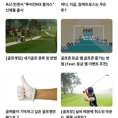
AI스핀센서 "투비전NX 플러스"
버디, 이글, 알바트로스는 무슨
신제품 출시
뜻?
[골프게임] 내기골프 종류 및 방법
골프존 등급 별 골프존 즐기는 방
법 (feat. 등급 별 이벤트 추천)
골퍼들이 기억하고 싶은 골프명언
[골프장] 날씨 때문에 취소된 라운
베스트 7
드, 환불 규정은?