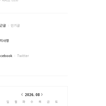
시리즈
근글
인기글
지사항
acebook
Twitter
alendar
2026. 08
일
월
화
수
목
금
토