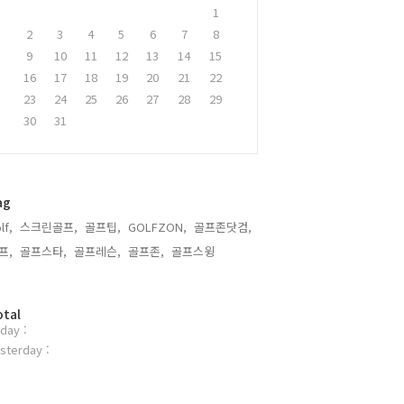
1
2
3
4
5
6
7
8
9
10
11
12
13
14
15
16
17
18
19
20
21
22
23
24
25
26
27
28
29
30
31
ag
lf,
스크린골프,
골프팁,
GOLFZON,
골프존닷컴,
프,
골프스타,
골프레슨,
골프존,
골프스윙,
otal
day :
sterday :