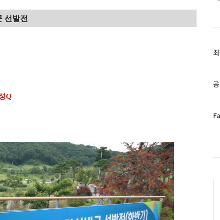
군 선발전
최
최
근
글
과
공
인
성Q
기
글
페
F
이
스
북
트
위
터
C
플
러
그
인