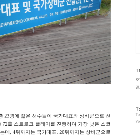
T
go
골
방
T
To
문
 23명에 젊은 선수들이 국가대표와 상비군으로 선
자
Ye
총 72홀 스트로크 플레이를 진행하여 가장 낮은 스코
수
는데, 4위까지는 국가대표, 20위까지는 상비군으로