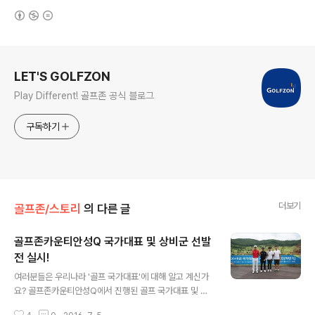
(새창열림)
로그 정보
LET'S GOLFZON
Play Different! 골프존 공식 블로그
구독하기
더보기
골프존/스토리
의 다른 글
골프존카운티안성Q 국가대표 및 상비군 선발
전 실시!
글 내용
여러분들은 우리나라 '골프 국가대표'에 대해 알고 계신가
요? 골프존카운티안성Q에서 진행된 골프 국가대표 및 상
비군 선발전이 지난 6월 28일부터 4일 간 실시되어 총 23