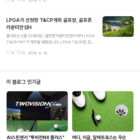
4
0
2016. 7. 5.
명의 참가자 중 4명의 남자 국가대표 선수와 16명의 남자
상비군 선수가 선발되었습니다. 특히 골프존카운티안성Q
는 작년에 이어 2번째로 국가대표 및 상비군 선발전을 실
LPGA가 선정한 T&CP개최 골프장, 골프존
시하는 골프장인데요. 가슴에 국가대표 마크를 달기 위해
갈고 닦은 실력을 마음껏 뽐내던 그 현장에 조니양도 다녀
카운티안성H
글 내용
왔습니다~! 열정과 패기로 똘똘뭉친 23인의 아마추어 골
돌아오는 6월 20일에는 '골프존카운티안성H'에서 LPGA
퍼들을 여러분도 함께 만나볼까요? 골프존카운티안성Q 국
T&CP PAT가 개최될 예정입니다. LPGA T&CP란 공식
가대표 및 상비군 선발전 1. 국가대표 선발전이 열린 골프
적인 여성 프로골프협회인 LPGA가 운영하는 티칭프로 양
존카운티안성Q 선발전이 개최된 골프존카운티안성Q는
5
0
2016. 6. 16.
성 프로그램(T&CP, Teaching & Club Professional)
총 23명에 젊은 선수들이 국가대표와 상비군으로 ..
입니다. 설립 이래 50년 간 투어 선수들과 골퍼들을 대상
으로 한 연구 데이터를 기반으로 개발한 티칭프로 교육 프
로그램을 통해 과학적이고 체계적인, 전문적인 티칭 프로
를 양성합니다. 글로벌 여성 골프 전문가 배출을 위한 교육
이 블로그 인기글
을 제공하는 가장 권위있는 프로그램 중 하나이며, 이러한
프로그램의 PAT(Playing Ability Test)가 골프존카운티
에서 운영 관리하는 '골프존카운티안성H'에서 실시된다는
것은 많은 긍정적인 의미를 갖습니다. :) 1. LPGA..
AI스핀센서 "투비전NX 플러스"
버디, 이글, 알바트로스는 무슨