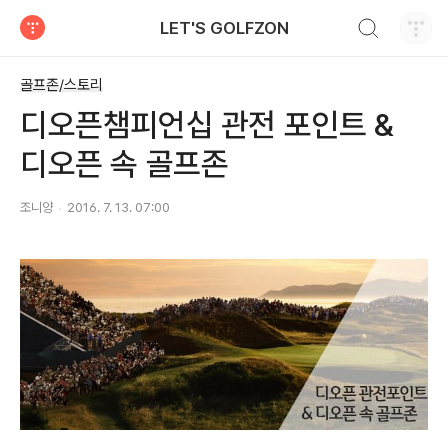
검색하기
LET'S GOLFZON
티스토리
골프존/스토리
디오픈챔피언십 관전 포인트 &
디오픈 속 골프존
조니양
2016. 7. 13. 07:00