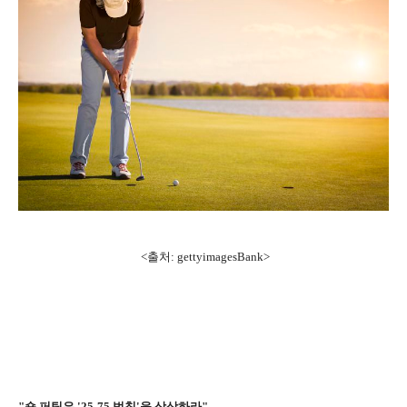
<출처: gettyimagesBank>
"숏 퍼팅은 '25-75 법칙'을 상상하라"