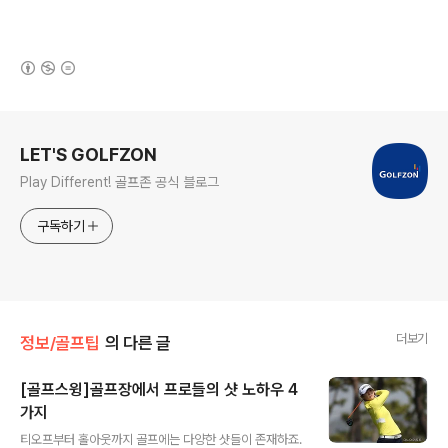
(새창열림)
로그 정보
LET'S GOLFZON
Play Different! 골프존 공식 블로그
구독하기
더보기
정보/골프팁
의 다른 글
[골프스윙]골프장에서 프로들의 샷 노하우 4
가지
글 내용
티오프부터 홀아웃까지 골프에는 다양한 샷들이 존재하죠.