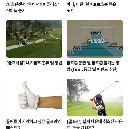
AI스핀센서 "투비전NX 플러스"
버디, 이글, 알바트로스는 무슨
신제품 출시
뜻?
[골프게임] 내기골프 종류 및 방법
골프존 등급 별 골프존 즐기는 방
법 (feat. 등급 별 이벤트 추천)
골퍼들이 기억하고 싶은 골프명언
[골프장] 날씨 때문에 취소된 라운
베스트 7
드, 환불 규정은?