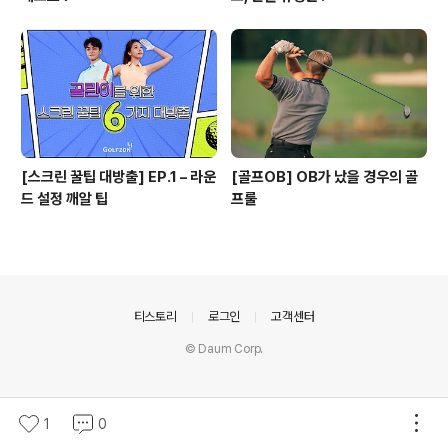
[스크린 꿀팁 대방출] EP.1 – 라운
[골프OB] OB가 났을 경우의 골
드 설정 깨알 팁
프룰
의안내
티스토리
로그인
고객센터
© Daum Corp.
1
0