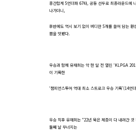
중간합계
5
언더파
67
타
,
공동 선두로 최종라운드에 
나가더니
,
후반에도 역시 보기 없이 버디만
5
개를 쓸어 담는 환
쁨을 맛봤다
.
우승과 함께 유재희는 약 한 달 전 열린 ‘
KLPGA 20
이 기록한
‘챔피언스투어 역대 최소 스트로크 우승 기록’
(14
언
우승 직후 유재희는 “
22
년 묵은 체증이 다 내려간 것
둘째 날 무너지는