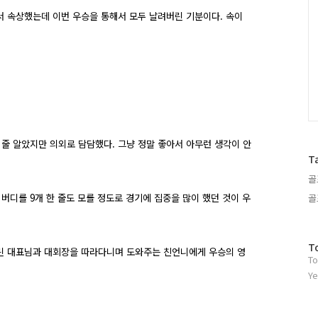
서 속상했는데 이번 우승을 통해서 모두 날려버린 기분이다
.
속이
 줄 알았지만 의외로 담담했다
.
그냥 정말 좋아서 아무런 생각이 안
T
골
골
 버디를
9
개 한 줄도 모를 정도로 경기에 집중을 많이 했던 것이 우
방
T
린 대표님과 대회장을 따라다니며 도와주는 친언니에게 우승의 영
To
문
자
Ye
수