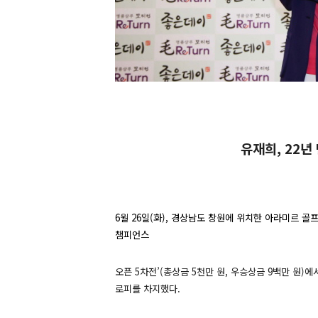
유재희, 22년
6
월
26
일
(
화
),
경상남도 창원에 위치한 아라미르 골
챔피언스
오픈
5
차전’
(
총상금
5
천만 원
,
우승상금
9
백만 원
)
에
로피를 차지했다
.