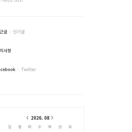
시리즈
근글
인기글
지사항
acebook
Twitter
alendar
2026. 08
일
월
화
수
목
금
토