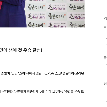
P
 만에 생애 첫 우승 달성!
골
프클럽
(
파
72/5,727
야드
)
에서 열린 ‘
KLPGA 2018
좋은데이
-
모리턴
서 유재희
(44,
볼빅
)
가 최종합계
14
언더파
130
타
(67-63)
로 우승 트