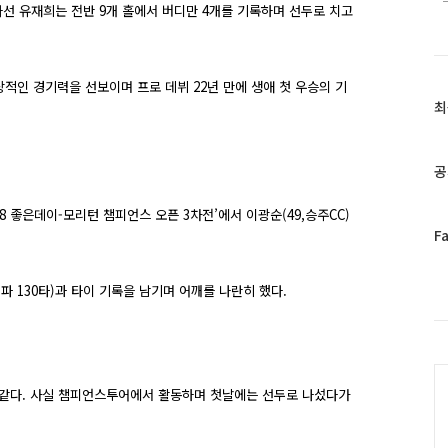
나선 유재희는 전반
9
개 홀에서 버디만
4
개를 기록하며 선두로 치고
상적인 경기력을 선보이며 프로 데뷔
22
년 만에 생애 첫 우승의 기
최
최
근
글
과
공
인
기
18
좋은데이
-
모리턴 챔피언스 오픈
3
차전’에서 이광순
(49,
승주
CC)
글
페
F
이
스
더파
130
타
)
과 타이 기록을 남기며 어깨를 나란히 했다
.
북
트
위
터
C
플
러
 같다
.
사실 챔피언스투어에서 활동하며 첫날에는 선두로 나섰다가
그
인