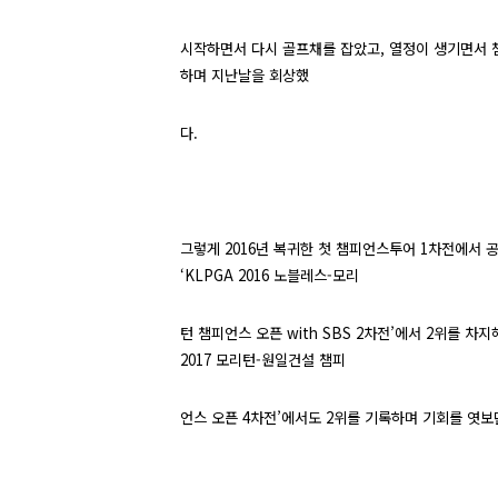
시작하면서 다시 골프채를 잡았고
,
열정이 생기면서 
하며 지난날을 회상했
다
.
그렇게
2016
년 복귀한 첫 챔피언스투어
1
차전에서 
‘
KLPGA 2016
노블레스
-
모리
턴 챔피언스 오픈
with SBS 2
차전’에서
2
위를 차지
2017
모리턴
-
원일건설 챔피
언스 오픈
4
차전’에서도
2
위를 기록하며 기회를 엿보