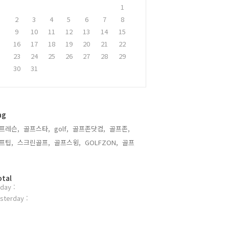
1
2
3
4
5
6
7
8
9
10
11
12
13
14
15
16
17
18
19
20
21
22
23
24
25
26
27
28
29
30
31
ag
프레슨,
골프스타,
golf,
골프존닷컴,
골프존,
프팁,
스크린골프,
골프스윙,
GOLFZON,
골프,
otal
day :
sterday :