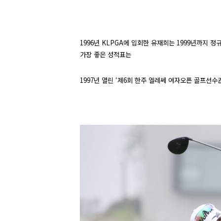
1996
년
KLPGA
에 입회한 유재희는
1999
년까지 정
가장 좋은 성적표는
1997
년 열린 ‘제
6
회 한주 엘레쎄 여자오픈 골프선수권