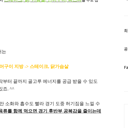
에서
를 주로 섭
최
최
근
글
과
공
서는
인
기
글
어구이 지방
->
스테이크
,
닭가슴살
페
F
이
스
작부터 끝까지 골고루 에너지를 공급 받을 수 있도
북
있죠
. ^^
트
위
터
 소화와 흡수도 빨라 경기 도중 허기짐을 느낄 수
C
플
육류를 함께 먹으면 경기 후반부 공복감을 줄이는데
러
그
인