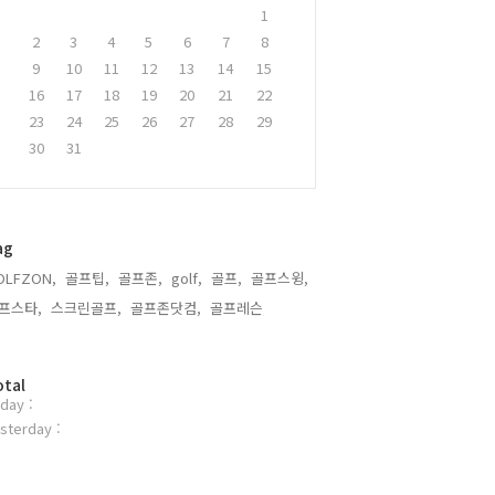
1
2
3
4
5
6
7
8
9
10
11
12
13
14
15
16
17
18
19
20
21
22
23
24
25
26
27
28
29
30
31
ag
OLFZON,
골프팁,
골프존,
golf,
골프,
골프스윙,
프스타,
스크린골프,
골프존닷컴,
골프레슨,
otal
day :
sterday :