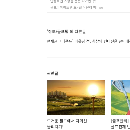
안정적인 스윙을 돕는 요가법
(0)
골프다이어트엔 요~런 식단이 딱!
(0)
'정보/골프팁'의 다른글
현재글
[푸드] 라운딩 전, 최상의 컨디션을 끌어
관련글
뜨거운 필드에서 자외선
[골프만화]
물리치기!
골프천재 