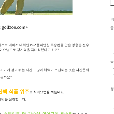
P
 golfzon.com>
최초로 메이저 대회인 PGA챔피언십 우승컵을 안은 양용은 선수
식이요법으로 경기력을 극대화했다고 하죠!
골
거기에 걷고 뛰는 시간도 많아 체력이 소진되는 것은 시간문제
좋을까요
?
단백 식품 위주
로 식이요법을 하는데요
.
지방을 섭취합니다
.
스테이크
,
닭
,
가슴살
,
연어구이
,
파스타