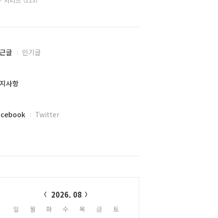
시리즈
근글
인기글
지사항
acebook
Twitter
alendar
2026. 08
일
월
화
수
목
금
토