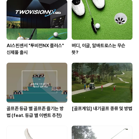
매력! 골프존의 유저들은 어떤 매력에 푹 빠져있는지 지금
부터 함께 들어볼까요? 술 없이도 즐거운 회식 자리! 성격
파악에도 효과 만점! 회식 때문에 스크린골프를 월 1회 이
상 꼭 즐긴다는 30대 초..
AI스핀센서 "투비전NX 플러스"
버디, 이글, 알바트로스는 무슨
신제품 출시
뜻?
골프존 등급 별 골프존 즐기는 방
[골프게임] 내기골프 종류 및 방법
법 (feat. 등급 별 이벤트 추천)