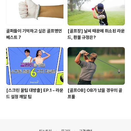
골퍼들이 기억하고 싶은 골프명언
[골프장] 날씨 때문에 취소된 라운
베스트 7
드, 환불 규정은?
[스크린 꿀팁 대방출] EP.1 – 라운
[골프OB] OB가 났을 경우의 골
드 설정 깨알 팁
프룰
의안내