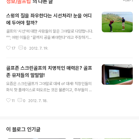
정보/골프팁
의 다른 글
스윙의 질을 좌우한다는 시선처리! 눈을 어디
에 두어야 할까?
글 내용
골프의 ‘시선’에 대한 사람들의 말은 그야말로 다양합니다.
^^; 어떤 이들은 “끝까지 공을 봐야한다”라고 주장하기도
하고, “임팩트에 집중”하라고 하기도 하지요. 물론 “스윙
17
0
2012. 7. 19.
마치고 나서도 고개를 바닥에 고정”하라는 의견도 있답니
다. 사실 스윙 시선에 대한 정답은 따로 없지만, 몸의 균형
을 흔드는 시선 변경은 안 되겠지요? 이번에는 말 많고 탈
골프존 스크린골프의 치명적인 매력은? 골프
많은 골프 스윙의 난제! 시선처리에 대해 이야기해 볼까 합
니다. ^^ 시선처리의 기본은 어디? 바로 볼 위! 어떤 골프채
존 유저들의 말말말!
글 내용
를 잡느냐에 따라 시선처리에 조금씩 변화가 생기긴 하지
요즘은 스크린골프가 그야말로 대세 of 대세! 직장인들의
만, 그렇다고 클럽의 종류마다 다른 시선처리 방식을 적용
회식 핫 플레이스로 떠오르는 것은 물론이고, 주부들의 오
하려고 하면 초보 골퍼들에게는 쉽지 않은 일일 거에요. 오
전 여가 시간을 위한 맞춤 장소로도 인기가 높답니다. 주말
히려 기본적인 시선 처리 방법조차 잊게 될 수 있지요. 그러
11
0
2012. 7. 18.
마다 방문하시는 회사원들의 발길에 쉴 틈이 없을 지경! ^^
나 어떤 스윙을 하..
스크린골프의 인기 비결! 대체 무엇이길래? 필드에서 즐기
는 골프와 비슷해서일까요? 아니면, 더운 여름 부담 없이
놀 수 있는 시원한 곳이라서? 문득 궁금해진 마음에 골프존
스크린골프를 이용하고 계시는 분들께 직접! 스크린골프의
이 블로그 인기글
매력을 물어봤답니다! 공감 100%의 골프존 스크린골프의