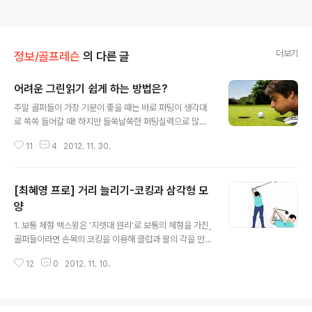
더보기
정보/골프레슨
의 다른 글
어려운 그린읽기 쉽게 하는 방법은?
글 내용
주말 골퍼들이 가장 기분이 좋을 때는 바로 퍼팅이 생각대
로 쏙쏙 들어갈 때! 하지만 들쑥날쑥한 퍼팅실력으로 많은
분들이 골머리를 앓고 계실 것 같은데요, 오늘은 퍼팅의 성
11
4
2012. 11. 30.
공여부를 결정한다는 ‘그린읽기’에 대해서 제대로 알아보
아요.^0^ 전체 그린에서 홀 주변으로 그린 위에 올라가서
가장 먼저 해야 할 것이 있습니다. 그것은 바로 경치구경!
[최혜영 프로] 거리 늘리기-코킹과 삼각형 모
그린과 그린 주변을 둘러 보면서 전체적인 경사가 어떤 방
향으로 기울어져 있는지 보는 것이지요. 만약 산이 왼쪽에
양
글 내용
있으면 그린은 전체적으로 왼쪽에서 오른쪽으로 흐르게 된
1. 보통 체형 백스윙은 ‘지렛대 원리’로 보통의 체형을 가진,
답니다.^^ 이렇게 그린의 전체적인 기울기를 살폈다면 홀
골퍼들이라면 손목의 코킹을 이용해 클럽과 팔의 각을 만
주변의 경사가 어떤지 꼼꼼히 살펴봐야겠죠?+_+ 그린을
들고, ‘지렛대 원리’를 이용해 그 각이 풀어질 때 나오는 에
빨리 한 바퀴 돌아보는 것이 많은 도움을 주는 데요, 이 때
12
0
2012. 11. 10.
너지가 파워의 원천이다. 백스윙 톱에서 왼팔과 클럽 샤프
반드시 빠른 걸음으로 매너 있게..
트가 이루는 각도를 90도가 되도록 코킹한다. 오른쪽 팔꿈
치는 지면을 향하고 팔꿈치 위쪽(상박)은 지면과 평행하게
되도록 노력한다.그렇게 되면 왼팔과 오른팔이 삼각형 모