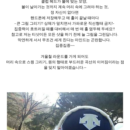
클럽 헤드가 볼에 맞는 모양
,
볼이 날아가는 것까지 계속 머리 속에 그려야 하는 것
,
정 자신이 없다면
핸드폰에 저장해두고 매 홀이 끝날 때마다
-
큰 그림 그리기
!!
상체가 덮치면서 가파로운 직선형태 금지
!-
집중력이 흐트러질 때를 대비해서 매 번 매 홀 염두해 두세요
!!
참고로 저는 티샷이든 모든 샷을 하기 전에 늘 그림을 그린답니다
.
막연하게 서서 무조건 세게 친다는 마인드는 곤란합니다
.
집중집중
~~
겨울철 라운드를 가게 되어도
머리 속으로 스윙 그리기
,
원의 형태로 부드러운 곡선의 이어짐이라는 점
을 잊지 말아야겠습니다
.~