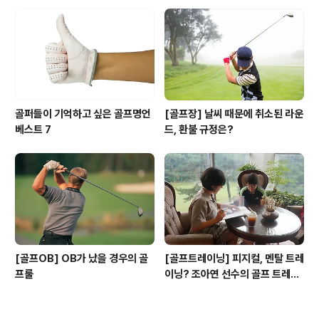
골퍼들이 기억하고 싶은 골프명언
[골프장] 날씨 때문에 취소된 라운
베스트 7
드, 환불 규정은?
[골프OB] OB가 났을 경우의 골
[골프트레이닝] 피지컬, 멘탈 트레
프룰
이닝? 조아연 선수의 골프 트레이
닝