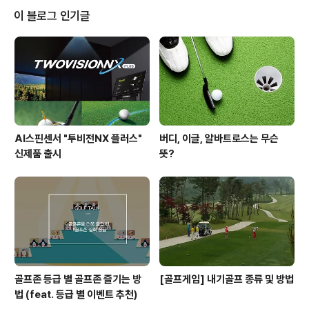
양이 된다. 손목의 꺽임(코킹)과 삼각형모양을 최대한 유지
이 블로그 인기글
하면서 다운스윙을 하면 지렛대효과는 최대화되고, 골퍼들
의 숙원인 거리도 늘어난다. 2. 키가 크고 마른 체형의 골퍼
는 팔을 높이 올려 스윙해야 키가 크고 마른 체형이면서 팔
다리가 긴 사람의 백스윙은 왼팔을 높이 올릴 수 있는 신체
조건이므로 높은 위치에..
AI스핀센서 "투비전NX 플러스"
버디, 이글, 알바트로스는 무슨
신제품 출시
뜻?
골프존 등급 별 골프존 즐기는 방
[골프게임] 내기골프 종류 및 방법
법 (feat. 등급 별 이벤트 추천)