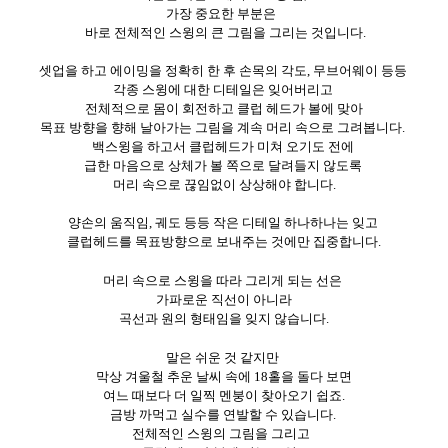
가장 중요한 부분은
바로 전체적인 스윙의 큰 그림을 그리는 것입니다
.
셋업을 하고 에이밍을 정확히 한 후
손목의 각도
,
무브어웨이 등등
각종 스윙에 대한 디테일은 잊어버리고
전체적으로 몸이 회전하고 클럽 헤드가 볼에 맞아
목표 방향을 향해 날아가는 그림을 계속 머리 속으로 그려봅니다
.
백스윙을 하고서
클럽헤드가 미쳐 오기도 전에
급한 마음으로 상체가 볼 쪽으로 달려들지 않도록
머리 속으로 끊임없이 상상해야 합니다
.
양손의 움직임
,
궤도 등등 작은 디테일 하나하나는 잊고
클럽헤드를 목표방향으로 보내주는 것에만 집중합니다
.
머리 속으로 스윙을 따라 그리게 되는 선은
가파로운 직선이 아니라
곡선과 원의 형태임을 잊지 않습니다
.
말은 쉬운 것 같지만
막상 겨울철 추운 날씨 속에
18
홀을 돌다 보면
여느 때보다 더 일찍 멘붕이 찾아오기 쉽죠
.
금방 까먹고 실수를 연발할 수 있습니다
.
전체적인 스윙의 그림을 그리고