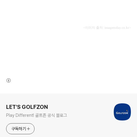
<
이미지 출처
: imagetoday.co.kr>
(새창열림)
로그 정보
LET'S GOLFZON
Play Different! 골프존 공식 블로그
구독하기