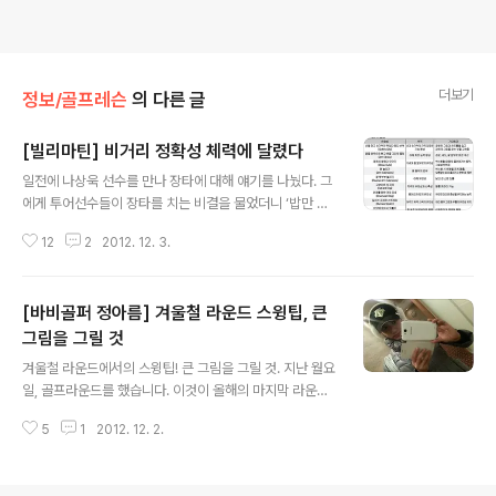
더보기
정보/골프레슨
의 다른 글
[빌리마틴] 비거리 정확성 체력에 달렸다
글 내용
일전에 나상욱 선수를 만나 장타에 대해 얘기를 나눴다. 그
에게 투어선수들이 장타를 치는 비결을 물었더니 ‘밥만 먹
고 운동을 해서’라고 웃으며 말했다. 농담처럼 한 말 같지만
12
2
2012. 12. 3.
그가 말한 운동이란 바로 체련단련이었다. 그는 좋은 밸런
스를 유지하기 위해 수시로 스트레칭을 하고 비거리를 늘
리기 위해 근육단련도 소홀히 하지 않는다고 말했다. 이처
[바비골퍼 정아름] 겨울철 라운드 스윙팁, 큰
럼 톱 클래스 선수들도 경기력 향상을 위해 몸 만들기에 주
력한다. 그런데 정작 일반 골퍼들은 스윙에 신경 쓸 뿐 체력
그림을 그릴 것
글 내용
단련에 소홀하다. 30년 전만 해도 프로골퍼들 역시 체력단
겨울철 라운드에서의 스윙팁! 큰 그림을 그릴 것. 지난 월요
련에 힘쓰지 않았다. 오늘날에는 시합장마다 체력 단련실
일, 골프라운드를 했습니다. 이것이 올해의 마지막 라운드
이 구비돼 있고 운동기구가 있는 이동식 버스가 제공된다.
인가 싶었으나 이내 약속이 생겨버린 ㅠㅜ 그리하여 오늘
체력단련의 중요성은 처음 PGA시니어 투어에서 시작됐
5
1
2012. 12. 2.
은 겨울철 라운드 스윙 팁 한 가지를 공유합니다. 바로 큰
다. 이후 일반 투어로 확장됐다. 투어..
그림을 그리는 것인데요. 무슨 말인고 하니 겨울철 골프를
치게 되면 일단 옷이 두꺼워지고 그렇게 되면 움직임이 둔