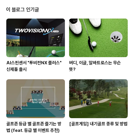
해집니다. 자연히 백스윙도 다운 스윙도 마음먹은 대로 하
기 힘들죠. 완벽한 스윙을 구사하려고 무리한 시도를 하다
이 블로그 인기글
가는 원하는 샷도 할 수 없고 오히려 실수만 많이 나오게 됩
니다. 손으로 조절을 하게 되면서 나쁜 습관들이 생길 수도
있구요. 제일 먼저 가져야 할 마음가짐은 편안한 마음으로
라운드를 즐긴다... 그저 얼어 죽지 않고 살아남는다...입니
다. 베스트 스코어를 쳐 ..
AI스핀센서 "투비전NX 플러스"
버디, 이글, 알바트로스는 무슨
신제품 출시
뜻?
골프존 등급 별 골프존 즐기는 방
[골프게임] 내기골프 종류 및 방법
법 (feat. 등급 별 이벤트 추천)