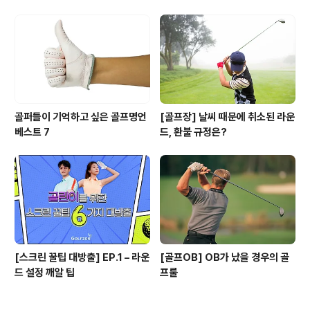
골퍼들이 기억하고 싶은 골프명언
[골프장] 날씨 때문에 취소된 라운
베스트 7
드, 환불 규정은?
[스크린 꿀팁 대방출] EP.1 – 라운
[골프OB] OB가 났을 경우의 골
드 설정 깨알 팁
프룰