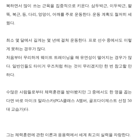
복하면서 많이 쓰는 근육을 집중적으로 키운다
.
삼두박근
,
이두박근
,
팔
뚝
,
복근
,
등
,
다리
,
엉덩이
,
어깨를 주로 운동한다
.
운동 계획도 철저히 세
웠다
.
최소 몇 달에서 길게는 몇 년에 걸쳐 운동한다
.
프로 선수 중에서도 이렇
게 못하는 경우가 많다
.
처음부터 무리하게 웨이트 트레이닝을 해 유연성이 떨어지는 경우가 많
다
.
일반인들도 타이거 우즈처럼 하는 것이 무리겠지만 한 번 참고할 만
하다
.
수많은 사람들로부터 체력훈련을 받아봤지만 그 중에서도 한 명을 꼽는
다면 바로 마이크 말라스카
(PGA
클래스
A
멤버
,
골프다이제스트 선정
50
대 교습가
)
다
.
그는 체력훈련에 관한 이론과 응용력에서 세계 최고의 실력을 자랑한다
.