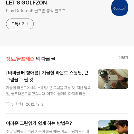
LET'S GOLFZON
Play Different! 골프존 공식 블로그
구독하기
더보기
정보/골프레슨
의 다른 글
[바비골퍼 정아름] 겨울철 라운드 스윙팁, 큰
그림을 그릴 것
글 내용
겨울철 라운드에서의 스윙팁! 큰 그림을 그릴 것. 지난 월요
일, 골프라운드를 했습니다. 이것이 올해의 마지막 라운드
인가 싶었으나 이내 약속이 생겨버린 ㅠㅜ 그리하여 오늘
5
1
2012. 12. 2.
은 겨울철 라운드 스윙 팁 한 가지를 공유합니다. 바로 큰
그림을 그리는 것인데요. 무슨 말인고 하니 겨울철 골프를
치게 되면 일단 옷이 두꺼워지고 그렇게 되면 움직임이 둔
어려운 그린읽기 쉽게 하는 방법은?
해집니다. 자연히 백스윙도 다운 스윙도 마음먹은 대로 하
글 내용
기 힘들죠. 완벽한 스윙을 구사하려고 무리한 시도를 하다
주말 골퍼들이 가장 기분이 좋을 때는 바로 퍼팅이 생각대