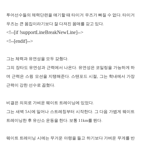
투어선수들의 체력단련을 얘기할 때 타이거 우즈가 빠질 수 없다
.
타이거
우즈는 큰 몸집이라기보다 잘 다져진 몸매를 갖고 있다
.
<!--[if !supportLineBreakNewLine]-->
<!--[endif]-->
그는 체력과 유연성을 모두 갖췄다
.
그의 장타도 유연성과 근력에서 나온다
.
유연성은 코일링을 가능하게 하
며 근력은 스윙 모션을 지탱해준다
.
스탠포드 시절
,
그는 학내에서 가장
근력이 강한 선수로 꼽혔다
.
비결은 의외로 가벼운 웨이트 트레이닝에 있었다
.
그는 새벽
5
시에 일어나 스트레칭부터 시작한다
.
그 다음 가볍게 웨이트
트레이닝한 후 유산소 운동을 한다
.
보통
11km
를 뛴다
.
웨이트 트레이닝 시에는 무거운 아령을 들고 하기보다 가벼운 무게를 반