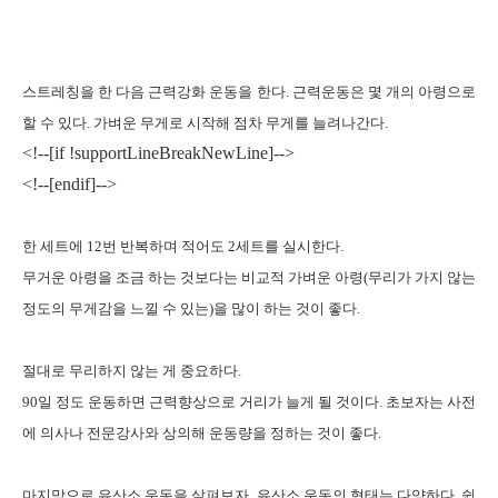
스트레칭을 한 다음 근력강화 운동을 한다
.
근력운동은 몇 개의 아령으로
할 수 있다
.
가벼운 무게로 시작해 점차 무게를 늘려나간다
.
<!--[if !supportLineBreakNewLine]-->
<!--[endif]-->
한 세트에
12
번 반복하며 적어도
2
세트를 실시한다
.
무거운 아령을 조금 하는 것보다는 비교적 가벼운 아령
(
무리가 가지 않는
정도의 무게감을 느낄 수 있는
)
을 많이 하는 것이 좋다
.
절대로 무리하지 않는 게 중요하다
.
90
일 정도 운동하면 근력향상으로 거리가 늘게 될 것이다
.
초보자는 사전
에 의사나 전문강사와 상의해 운동량을 정하는 것이 좋다
.
마지막으로 유산소 운동을 살펴보자
.
유산소 운동의 형태는 다양하다
.
쉽