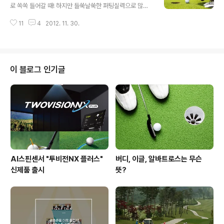
가는 원하는 샷도 할 수 없고 오히려 실수만 많이 나오게 됩
로 쏙쏙 들어갈 때! 하지만 들쑥날쑥한 퍼팅실력으로 많은
니다. 손으로 조절을 하게 되면서 나쁜 습관들이 생길 수도
분들이 골머리를 앓고 계실 것 같은데요, 오늘은 퍼팅의 성
있구요. 제일 먼저 가져야 할 마음가짐은 편안한 마음으로
11
4
2012. 11. 30.
공여부를 결정한다는 ‘그린읽기’에 대해서 제대로 알아보
라운드를 즐긴다... 그저 얼어 죽지 않고 살아남는다...입니
아요.^0^ 전체 그린에서 홀 주변으로 그린 위에 올라가서
다. 베스트 스코어를 쳐 ..
가장 먼저 해야 할 것이 있습니다. 그것은 바로 경치구경!
그린과 그린 주변을 둘러 보면서 전체적인 경사가 어떤 방
향으로 기울어져 있는지 보는 것이지요. 만약 산이 왼쪽에
이 블로그 인기글
있으면 그린은 전체적으로 왼쪽에서 오른쪽으로 흐르게 된
답니다.^^ 이렇게 그린의 전체적인 기울기를 살폈다면 홀
주변의 경사가 어떤지 꼼꼼히 살펴봐야겠죠?+_+ 그린을
빨리 한 바퀴 돌아보는 것이 많은 도움을 주는 데요, 이 때
반드시 빠른 걸음으로 매너 있게..
AI스핀센서 "투비전NX 플러스"
버디, 이글, 알바트로스는 무슨
신제품 출시
뜻?