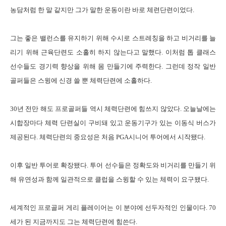
농담처럼 한 말 같지만 그가 말한 운동이란 바로 체련단련이었다
.
그는 좋은 밸런스를 유지하기 위해 수시로 스트레칭을 하고 비거리를 늘
리기 위해 근육단련도 소홀히 하지 않는다고 말했다
.
이처럼 톱 클래스
선수들도 경기력 향상을 위해 몸 만들기에 주력한다
.
그런데 정작 일반
골퍼들은 스윙에 신경 쓸 뿐 체력단련에 소홀하다
.
30
년 전만 해도 프로골퍼들 역시 체력단련에 힘쓰지 않았다
.
오늘날에는
시합장마다 체력 단련실이 구비돼 있고 운동기구가 있는 이동식 버스가
제공된다
.
체력단련의 중요성은 처음
PGA
시니어 투어에서 시작됐다
.
이후 일반 투어로 확장됐다
.
투어 선수들은 정확도와 비거리를 만들기 위
해 유연성과 함께 일관적으로 클럽을 스윙할 수 있는 체력이 요구됐다
.
세계적인 프로골퍼 게리 플레이어는 이 분야에 선두자적인 인물이다
. 70
세가 된 지금까지도 그는 체력단련에 힘쓴다
.