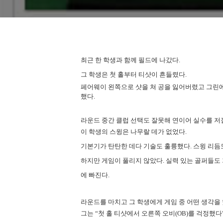
최근 한 학생과 함께 필드에 나갔다
.
그 학생은 첫 홀부터 티샷이 흔들렸다
.
페어웨이 왼쪽으로 샷을 쳐 공을 잃어버렸고 그린
했다
.
라운드 중간 클럽 선택도 잘못해 연이어 실수를 
이 학생의 스윙은 나무랄 데가 없었다
.
기본기가 탄탄한 데다 기술도 훌륭했다
.
스윙 리듬
하지만 게임이 풀리지 않았다
.
실력 있는 골퍼들도 
에 빠진다
.
라운드를 마치고 그 학생에게 게임 중 어떤 생각을
그는 “첫 홀 티샷에서 오른쪽 오비
(OB)
를 걱정했다