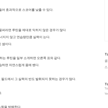
들어 효과적으로 스코어를 낮출 수 있다
.
골퍼라면 루틴을 제대로 익히지 않은 경우가 많다
무너지지 않고 연습량만큼 실력이 는다
.
인 셈이다
.
T
 하는 루틴을 일부 소개하면 오른쪽 표와 같다
.
골
연습하면 자연스럽게 몸에 밴다
.
스
 필드에서 그 실력의 반도 발휘되지 못하는 경우가 많다
.
방
T
To
문
자
다
.
Ye
수
스윙을 방해한다
.