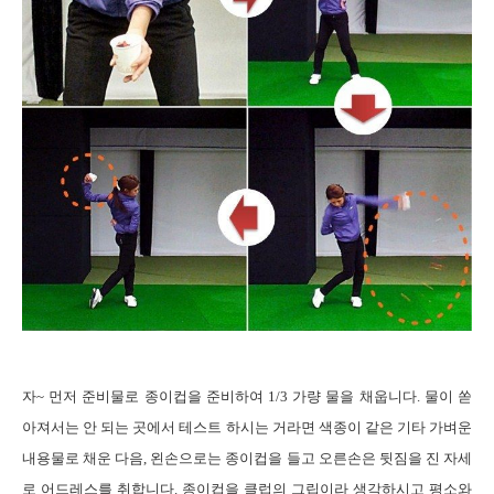
자
~
먼저 준비물로 종이컵을 준비하여
1/3
가량 물을 채웁니다
.
물이 쏟
아져서는 안 되는 곳에서 테스트 하시는 거라면 색종이 같은 기타 가벼운
내용물로 채운 다음
,
왼손으로는 종이컵을 들고 오른손은 뒷짐을 진 자세
로 어드레스를 취합니다
.
종이컵을 클럽의 그립이라 생각하시고 평소와