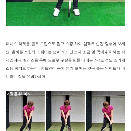
테니스 라켓을 골프 그립으로 잡고 스윙 하여 임팩트 순간 멈추어 보세
요
.
올바른 스윙의 스퀘어는 손이 헤드면 보다 조금 앞 쪽에 위치하는 자
세입니다
.
릴리즈를 통해 드로우 구질을 만들 때에는
2~3
도 정도 열리게
스윙 하기도 하는데
,
헤드면이 눈에 띄게 보이는 것은 좋은 임팩트가 아
니라는 점을 유념하세요
.