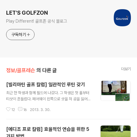
LET'S GOLFZON
Play Different! 골프존 공식 블로그
구독하기
더보기
정보/골프레슨
의 다른 글
[빌리마틴 골프 칼럼] 일관적인 루틴 갖기
글 내용
최근 한 학생과 함께 필드에 나갔다. 그 학생은 첫 홀부터
티샷이 흔들렸다. 페어웨이 왼쪽으로 샷을 쳐 공을 잃어버
렸고 그린에선 스리퍼팅을 했다. 라운드 중간 클럽 선택도
12
16
2013. 3. 30.
잘못해 연이어 실수를 저질렀다. 이 학생의 스윙은 나무랄
데가 없었다. 기본기가 탄탄한 데다 기술도 훌륭했다. 스윙
리듬도 부드러웠다. 하지만 게임이 풀리지 않았다. 실력 있
[에디조 프로 칼럼] 효율적인 연습을 위한 5
는 골퍼들도 가끔 이런 경우에 빠진다. 라운드를 마치고 그
학생에게 게임 중 어떤 생각을 했는지 물었다. 그는 “첫 홀
가지 방법