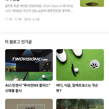
글 내용
티샷에서 오른쪽 오비(OB)를 걱정했다”고 말했다. 페어웨
골프존 회원 여러분 안녕하세요, PGA Class A 에디조입
이에선 풍향과 업힐라이(오른손잡이 기준으로 왼발의 지형
니다. 여러분은 자신의 연습 습관에 대해 한번쯤 생각해 보
이 높은 경우)를 제대로 분석하지 못해 클럽 선택이 어려웠
신 적이 있으십니까? 연습은 얼마나 규칙적으로 하고 계십
고 퍼팅 때는 어떻게 그린을 읽어야 할지 몰랐다고 고백했
15
18
2013. 3. 28.
니까? 하루 종일 일하고 지친 몸을 이끌고 밤에 연습장을
다. 이런 문제에 빠진 ..
찾는 것이 결코 쉬운 일은 아닙니다. 또한 주말이 되면 연습
장을 찾기 보다는 필드로 나가 동료들과 라운딩을 하는 것
이 훨씬 흥미롭고 즐겁지 않으십니까? 아마추어 골퍼들이
규칙적으로 연습을 한다는 것은 정말 어렵습니다. 또한 많
이 블로그 인기글
지 않은 시간을 효율적으로 활용하는 일은 더욱 어렵습니
다. 프로들도 하루만 연습을 안 하면 다음날 표가 나타납니
다. 좋은 골프를 치기 위해 또 스코어를 줄이기 위해 연습은
필수입니다. 일주일에 한두 시간만이라도 꼭 연습을 위해
자신의 스케줄을 할애 하셔야 ..
AI스핀센서 "투비전NX 플러스"
버디, 이글, 알바트로스는 무슨
신제품 출시
뜻?