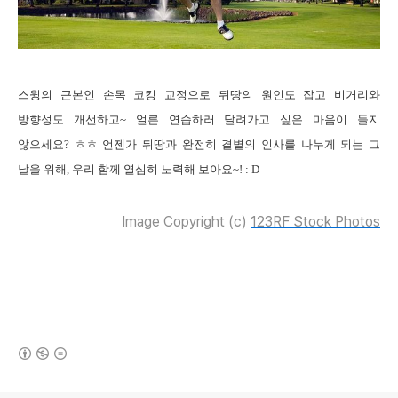
스윙의
근본인 손목 코킹 교정으로 뒤땅의 원인도 잡고 비거리와
방향성도 개선하고
~
얼른 연습하러 달려가고 싶은 마음이 들지
않으세요
?
ㅎㅎ 언젠가 뒤땅과 완전히 결별의 인사를 나누게 되는 그
날을 위해
,
우리 함께 열심히 노력해 보아요
~! : D
Image Copyright (c)
123RF Stock Photos
(새창열림)
로그 정보