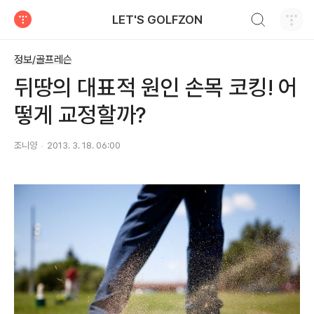
검색하기
LET'S GOLFZON
티스토리
정보/골프레슨
뒤땅의 대표적 원인 손목 코킹! 어
떻게 교정할까?
조니양
2013. 3. 18. 06:00