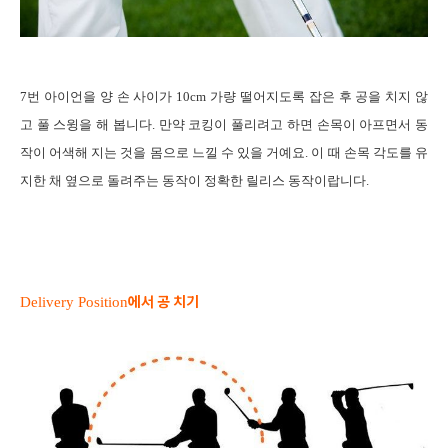
7
번
아이언을 양 손 사이가
10cm
가량 떨어지도록 잡은 후 공을 치지 않
고 풀 스윙을 해 봅니다
.
만약 코킹이 풀리려고 하면 손목이 아프면서 동
작이 어색해 지는 것을 몸으로 느낄 수 있을 거예요
.
이 때 손목 각도를 유
지한 채 옆으로 돌려주는 동작이 정확한 릴리스 동작이랍니다
.
에서 공 치기
Delivery Position