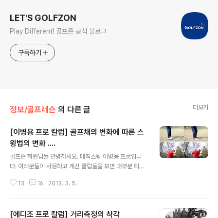
LET'S GOLFZON
Play Different! 골프존 공식 블로그
구독하기
더보기
정보/골프레슨
의 다른 글
[이병용 프로 칼럼] 골프채의 변화에 따른 스
윙법의 변화 ....
글 내용
골프존 회원님들 안녕하세요. 매직스윙 이병용 프로입니
다. 여러분들이 사용하고 계신 클럽들을 보면 대부분 티탄
드라이버와 캐비티 백 아이언을 사용하고 계십니다 그와
13
16
2013. 3. 5.
관련해서 오늘은 클럽의 변화에 따른 새로운 스윙법을 주
제로 설명을 드려보겠습니다. 회원님들이 가장 닮고 싶은
스윙을 뽑아 보라면 역시 대다수가 타이거우즈을 예로 드
[에디조 프로 칼럼] 거리측정의 착각
실 텐데요. 그 이유는 호쾌한 드라이버 비거리와 정확한 아