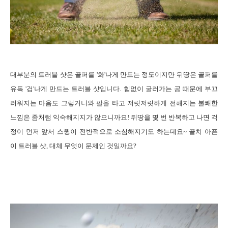
대부분의
트러블 샷은 골퍼를
'
화
'
나게 만드는 정도이지만 뒤땅은 골퍼를
유독
'
겁
'
나게 만드는 트러블 샷입니다
.
힘없이 굴러가는 공 때문에 부끄
러워지는 마음도 그렇거니와 팔을 타고 저릿저릿하게 전해지는 불쾌한
느낌은 좀처럼 익숙해지지가 않으니까요
!
뒤땅을 몇 번 반복하고 나면 걱
정이 먼저 앞서 스윙이 전반적으로 소심해지기도 하는데요
~
골치 아픈
이 트러블 샷
,
대체 무엇이 문제인 것일까요
?