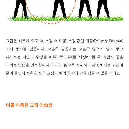
그립을
바르게 쥐고 백 스윙 후 다운 스윙 중간 지점
(
Delivery Position
)
에서 동작을 멈춥니다
.
오른쪽 팔꿈치는 오른쪽 옆구리 옆에 두고
샤프트는 지면과 수평을 이루도록 자세를 재정비 한 후 가볍게 공을
때리는 연습을 반복합니다
.
익숙해 질수록 정지하여 재정비하는 시간이
줄어 들면서 정확한 손목 코킹과 팔의 동작에 감을 잡을 수 있을 거에요
.
티를 이용한
교정 연습법