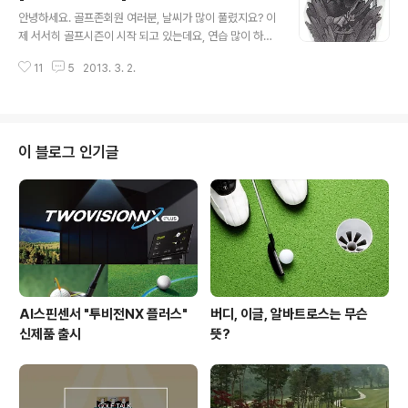
글 내용
이언샷, 놓치지 않는 퍼팅이 너무나 인상깊기 때문일 것입
안녕하세요. 골프존회원 여러분, 날씨가 많이 풀렸지요? 이
니다. 전세계 골프역사를 둘러보면 그 시대를 주름잡았던
제 서서히 골프시즌이 시작 되고 있는데요, 연습 많이 하시
골프 영웅들이 항상 있었습니다. 바비존슨은 히코리나무를
고 계시는지요? 요즘 주위에서는 벌써 필드에서 이른 봄 라
소재로한 골프채를 사용했고 벤호건은 초기 스틸샤프를 사
11
5
2013. 3. 2.
운딩을 하시는 분들이 계시더라구요. 아직 쌀쌀한 기운이
용해서 많은 우승을 이뤘고요. 잭니클로스는 퍼시몬 우드
가시지는 않았지만 그런대로 칠만하다고들 하시지요. 여러
를 사용해 골프역사에 새로운 전기를 맞은 황제로 지금까
분도 곧 다가올 봄시즌에 대비해 컨디션 조절 해두시고 스
지..
윙도 한번씩 점검해 두셔야 할 듯 합니다. 이번 주에는 여러
분이 필드에서 라운딩을 하시며 겪을수 있는 여러가지 상
이 블로그 인기글
황들 중에서 가장 어려운것들 중 한가지인 “거리측정의 착
각” 이란 주제에 대해 말씀 드릴까 합니다. 필드에서의 거
리측정이란 프로선수들에게도 여간 골치 아픈 일이 아닐
수 없는데요, 자신이 측정한 거리에 맞게 클럽을 뽑아 쳤는
데도 거리가 어처구니 없이 길거나 혹은 ..
AI스핀센서 "투비전NX 플러스"
버디, 이글, 알바트로스는 무슨
신제품 출시
뜻?