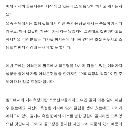
이제
서서히 골프시즌이 시작 되고 있는데요
,
연습 많이 하시고 계시는지
요
?
요즘
주위에서는 벌써 필드에서 이른 봄 라운딩을 하시는 분들이 계시더
라구요
.
아직 쌀쌀한 기운이 가시지는 않았지만 그런대로 칠만하다고들
하시지요
.
여러분도 곧 다가올 봄시즌에 대비해 컨디션 조절 해두시고 스
윙도 한번씩 점검해 두셔야 할 듯 합니다
.
이번
주에는 여러분이 필드에서 라운딩을 하시며 겪을수 있는 여러가지
상황들 중에서 가장 어려운것들 중 한가지인 “거리측정의 착각” 이란 주
제에 대해 말씀 드릴까 합니다
.
필드에서의
거리측정이란 프로선수들에게도 여간 골치 아픈 일이 아닐
수 없는데요
,
자신이 측정한 거리에 맞게 클럽을 뽑아 쳤는데도 거리가
어처구니 없이 길거나 혹은 짧아서 미스를 범한 경험이 골퍼라면 모두 있
으실 것입니다
.
그리고 골프장은 웅대한 자연 속에 파묻혀 있기 때문에