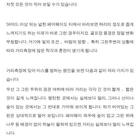
자칫 모든 것이 작아 보일 수가 있습니다
.
50
야드
이상 되는 넓한 페어웨이도 티에서 바라보면 허리띠 정도로 좁게
느껴지기도 하는 이유가 바로 그런 경우이지요
.
골프장 풍경은 정말 변화
무쌍합니다
.
거기에 빛의 조건， 바람의 방향， 특히 그린주변의 상황에
따라 거리측정에 많은 착각과 혼란이 생기게 됩니다
.
거리측정에
있어 미스를 범하는 원인을 보면 다음과 같이 여러 가지가 있
습니다
.
우선
그 그린 주위의 경관 여하에 따라 거리는 각각 긴 것이 짧게， 짧은
것이 길게 느껴집니다
.
평탄한 곳에서는 실제보다 멀리
,
그러나 산이나
숲이 있는 곳에서는 그 반대로 가까워 보이게 됩니다
.
뒤가 비어있는 그
린은 상대적으로 멀어 보입니다
.
페어웨이 좌우에 숲이 없고 그린 뒤에
나무 등 배경이 없이 하늘이 펼쳐져 있으면 거리는 실제보다 멀리 느껴집
니다
.