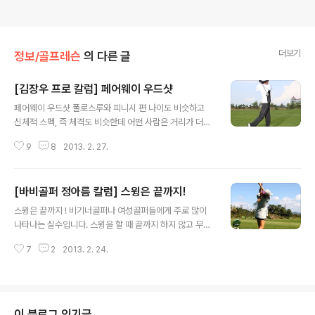
더보기
정보/골프레슨
의 다른 글
[김장우 프로 칼럼] 페어웨이 우드샷
글 내용
페어웨이 우드샷 폴로스루와 피니시 편 나이도 비슷하고
신체적 스펙, 즉 체격도 비슷한데 어떤 사람은 거리가 더나
가고 어떤 사람은 덜 나가는 경우를 우리는 주변에서 많이
9
8
2013. 2. 27.
보고 있습니다. 왜 일까요? 힘이 좋아서? 운동신경(감각능
력)이 뛰어나서? 스피드를 잘 내니까? 물론 거리라는 것은
힘과 스피드에 의해 좌우되는 것을 무시 할 수는 없습니다.
[바비골퍼 정아름 칼럼] 스윙은 끝까지!
하지만 꼭 힘과 스피드만으로 거리의 한계를 말 할 수는 없
글 내용
습니다. 거리를 내는 요소에도 플러스알파는 존재하기 때
스윙은 끝까지 ! 비기너골퍼나 여성골퍼들에게 주로 많이
문입니다. 거리를 내는 플러스알파는 다름 아닌 폴로스루
나타나는 실수입니다. 스윙을 할 때 끝까지 하지 않고 무의
구간의 요령이라고 말씀드릴 수 있는데요. 폴로스루를 가
식중에 채를 놓아버리곤 하는 것이지요. 설령 잘못 맞았다
져갈 때 아마추어와 프로의 모습을 보면 아주 쉽게 구분을
7
2
2013. 2. 24.
해도 스윙을 끝까지 마무리짓는 것과 그냥 흐지부지 얼렁
할 수가 있습니다. 임팩트에서 그 직후에 ‘아마추어는 퍼 올
뚱땅 볼을 맞추는 것은 다릅니다. 프로골퍼들이나 상급자
리고 프로는 던져주는 것’이지요. ..
들은 어느순간에나 볼에 대한 집중력이 좋습니다. 중간에
채를 놓아버리고 끝까지 휘두르지 않는다면 그만큼 미스샷
을 범했을 때에 결과는 더 참담해 질 수 있어요. - 나~ 이런
이 블로그 인기글