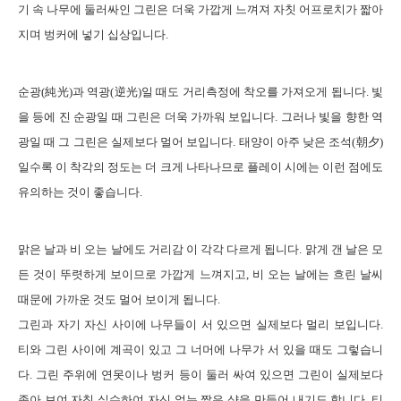
기 속 나무에 둘러싸인 그린은 더욱 가깝게 느껴져 자칫 어프로치가 짧아
지며 벙커에 넣기 십상입니다
.
純光
逆光
순광
(
)
과
역광
(
)
일 때도 거리측정에 착오를 가져오게 됩니다
.
빛
을 등에 진 순광일 때 그린은 더욱 가까워 보입니다
.
그러나 빛을 향한 역
朝夕
광일 때 그 그린은 실제보다 멀어 보입니다
.
태양이 아주 낮은 조석
(
)
일수록 이 착각의 정도는 더 크게 나타나므로 플레이 시에는 이런 점에도
유의하는 것이 좋습니다
.
맑은
날과 비 오는 날에도 거리감 이 각각 다르게 됩니다
.
맑게 갠 날은 모
든 것이 뚜렷하게 보이므로 가깝게 느껴지고
,
비 오는 날에는 흐린 날씨
때문에 가까운 것도 멀어 보이게 됩니다
.
그린과 자기 자신 사이에 나무들이 서 있으면 실제보다 멀리 보입니다
.
티와 그린 사이에 계곡이 있고 그 너머에 나무가 서 있을 때도 그렇습니
다
.
그린 주위에 연못이나 벙커 등이 둘러 싸여 있으면 그린이 실제보다
좁아 보여 자칫 실수하여 자신 없는 짧은 샷을 만들어 내기도 합니다
.
티