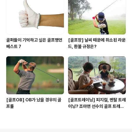
골퍼들이 기억하고 싶은 골프명언
[골프장] 날씨 때문에 취소된 라운
베스트 7
드, 환불 규정은?
[골프OB] OB가 났을 경우의 골
[골프트레이닝] 피지컬, 멘탈 트레
프룰
이닝? 조아연 선수의 골프 트레이
닝