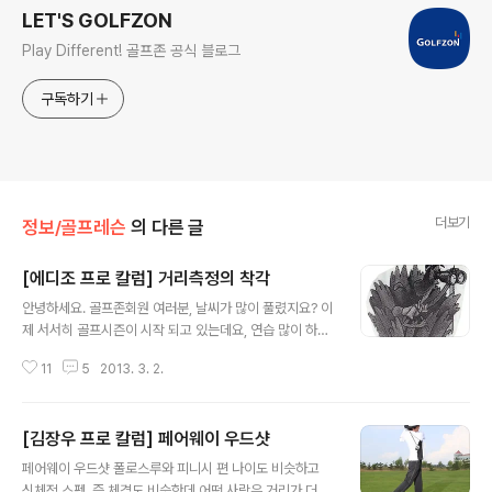
LET'S GOLFZON
Play Different! 골프존 공식 블로그
구독하기
더보기
정보/골프레슨
의 다른 글
[에디조 프로 칼럼] 거리측정의 착각
글 내용
안녕하세요. 골프존회원 여러분, 날씨가 많이 풀렸지요? 이
제 서서히 골프시즌이 시작 되고 있는데요, 연습 많이 하시
고 계시는지요? 요즘 주위에서는 벌써 필드에서 이른 봄 라
11
5
2013. 3. 2.
운딩을 하시는 분들이 계시더라구요. 아직 쌀쌀한 기운이
가시지는 않았지만 그런대로 칠만하다고들 하시지요. 여러
분도 곧 다가올 봄시즌에 대비해 컨디션 조절 해두시고 스
[김장우 프로 칼럼] 페어웨이 우드샷
윙도 한번씩 점검해 두셔야 할 듯 합니다. 이번 주에는 여러
글 내용
분이 필드에서 라운딩을 하시며 겪을수 있는 여러가지 상
페어웨이 우드샷 폴로스루와 피니시 편 나이도 비슷하고
황들 중에서 가장 어려운것들 중 한가지인 “거리측정의 착
신체적 스펙, 즉 체격도 비슷한데 어떤 사람은 거리가 더나