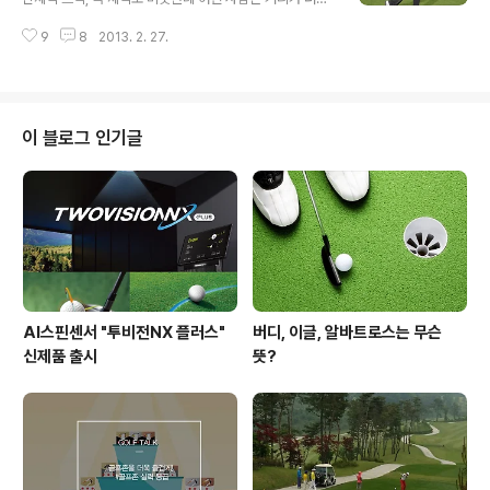
각” 이란 주제에 대해 말씀 드릴까 합니다. 필드에서의 거
가고 어떤 사람은 덜 나가는 경우를 우리는 주변에서 많이
리측정이란 프로선수들에게도 여간 골치 아픈 일이 아닐
9
8
2013. 2. 27.
보고 있습니다. 왜 일까요? 힘이 좋아서? 운동신경(감각능
수 없는데요, 자신이 측정한 거리에 맞게 클럽을 뽑아 쳤는
력)이 뛰어나서? 스피드를 잘 내니까? 물론 거리라는 것은
데도 거리가 어처구니 없이 길거나 혹은 ..
힘과 스피드에 의해 좌우되는 것을 무시 할 수는 없습니다.
하지만 꼭 힘과 스피드만으로 거리의 한계를 말 할 수는 없
습니다. 거리를 내는 요소에도 플러스알파는 존재하기 때
이 블로그 인기글
문입니다. 거리를 내는 플러스알파는 다름 아닌 폴로스루
구간의 요령이라고 말씀드릴 수 있는데요. 폴로스루를 가
져갈 때 아마추어와 프로의 모습을 보면 아주 쉽게 구분을
할 수가 있습니다. 임팩트에서 그 직후에 ‘아마추어는 퍼 올
리고 프로는 던져주는 것’이지요. ..
AI스핀센서 "투비전NX 플러스"
버디, 이글, 알바트로스는 무슨
신제품 출시
뜻?