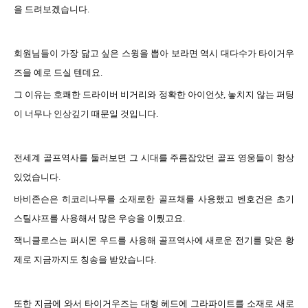
을 드려보겠습니다
.
회원님들이
가장 닮고 싶은 스윙을 뽑아 보라면 역시 대다수가 타이거우
즈을 예로 드실 텐데요
.
그 이유는
호쾌한 드라이버 비거리와 정확한 아이언샷
,
놓치지 않는 퍼팅
이 너무나 인상깊기 때문일 것입니다
.
전세계
골프역사를 둘러보면 그 시대를 주름잡았던 골프 영웅들이 항상
있었습니다
.
바비존슨은
히코리나무를 소재로한 골프채를 사용했고 벤호건은 초기
스틸샤프를 사용해서 많은 우승을 이뤘고요
.
잭니클로스는
퍼시몬 우드를 사용해 골프역사에 새로운 전기를 맞은 황
제로 지금까지도 칭송을 받았습니다
.
또한
지금에 와서 타이거우즈는 대형 헤드에 그라파이트를 소재로 새로